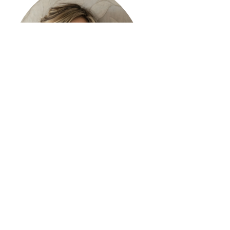
La grammatica qualche volta aiuta. Specialmente quando
conferma una nuova tendenza: l’assunzione di
responsabilità al femminile, in posizioni apicali,
nell’organigramma di aziende e imprese con
caratteristiche tecniche fino a poco tempo fa connotate